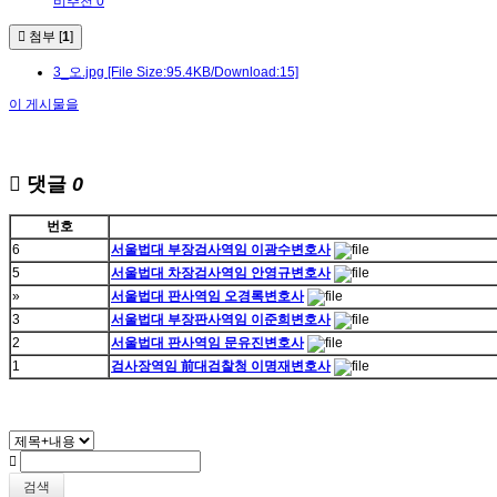
비추천 0
첨부 [
1
]
3_오.jpg
[File Size:95.4KB/Download:15]
이 게시물을
댓글
0
번호
6
서울법대 부장검사역임 이광수변호사
5
서울법대 차장검사역임 안영규변호사
»
서울법대 판사역임 오경록변호사
3
서울법대 부장판사역임 이준희변호사
2
서울법대 판사역임 문유진변호사
1
검사장역임 前대검찰청 이명재변호사
검색